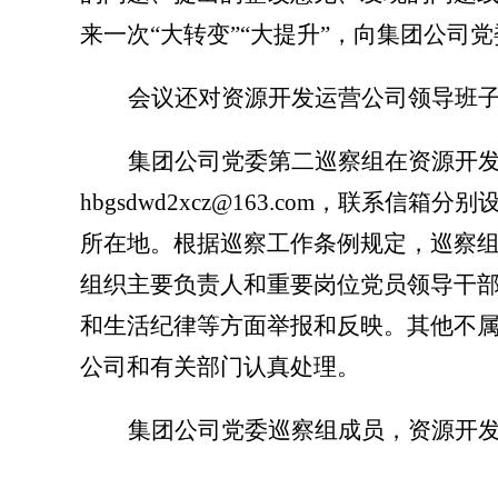
来一次“大转变”“大提升”，向集团公司
会议还对资源开发运营公司领导班
集团公司党委第二巡察组在资源开发运营
hbgsdwd2xcz@163.com，联
所在地。根据巡察工作条例规定，巡察
组织主要负责人和重要岗位党员领导干
和生活纪律等方面举报和反映。其他不
公司和有关部门认真处理。
集团公司党委巡察组成员，资源开发