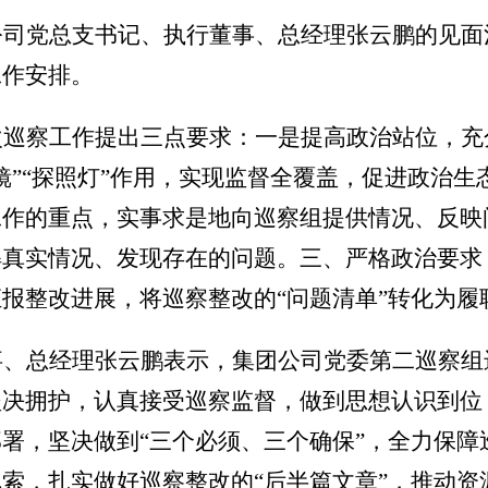
公司党总支书记、执行董事、总经理张云鹏的见面
工作安排。
次巡察工作提出三点要求：一是提高政治站位，充
镜”“探照灯”作用，实现监督全覆盖，促进政治
工作的重点，实事求是地向巡察组提供情况、反映
解真实情况、发现存在的问题。三、严格政治要求
报整改进展，将巡察整改的“问题清单”转化为履职
事、总经理张云鹏表示，集团公司党委第二巡察组
坚决拥护，认真接受巡察监督，做到思想认识到位
署，坚决做到“三个必须、三个确保”，全力保障
索，扎实做好巡察整改的“后半篇文章”，推动资