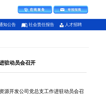
通知公告
社会责任报告
人才招聘
进驻动员会召开
察资源开发公司党总支工作进驻动员会召