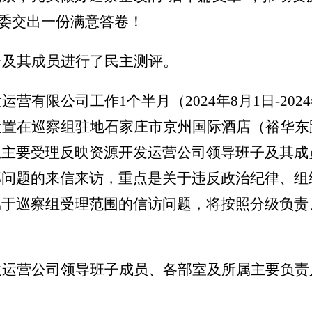
党委交出一份满意答卷！
子及其成员进行了民主测评。
有限公司工作1个半月（2024年8月1日-202
系信箱分别设置在巡察组驻地石家庄市京州国际酒店（裕
组主要受理反映资源开发运营公司领导班子及其成
部问题的来信来访，重点是关于违反政治纪律、组
属于巡察组受理范围的信访问题，将按照分级负责
运营公司领导班子成员、各部室及所属主要负责