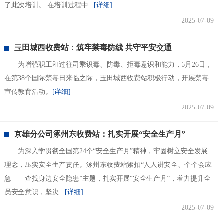
了此次培训。 在培训过程中...
[详细]
2025-07-09
玉田城西收费站：筑牢禁毒防线 共守平安交通
为增强职工和过往司乘识毒、防毒、拒毒意识和能力，6月26日，
在第38个国际禁毒日来临之际，玉田城西收费站积极行动，开展禁毒
宣传教育活动。
[详细]
2025-07-09
京雄分公司涿州东收费站：扎实开展“安全生产月”
为深入学贯彻全国第24个“安全生产月”精神，牢固树立安全发展
理念，压实安全生产责任。涿州东收费站紧扣“人人讲安全、个个会应
急——查找身边安全隐患”主题，扎实开展“安全生产月”，着力提升全
员安全意识，坚决...
[详细]
2025-07-09