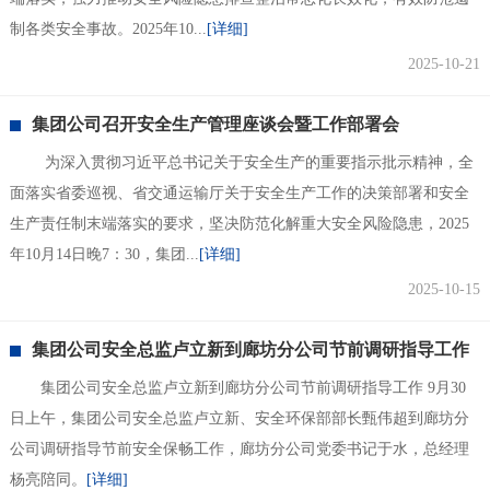
制各类安全事故。2025年10...
[详细]
2025-10-21
集团公司召开安全生产管理座谈会暨工作部署会
为深入贯彻习近平总书记关于安全生产的重要指示批示精神，全
面落实省委巡视、省交通运输厅关于安全生产工作的决策部署和安全
生产责任制末端落实的要求，坚决防范化解重大安全风险隐患，2025
年10月14日晚7：30，集团...
[详细]
2025-10-15
集团公司安全总监卢立新到廊坊分公司节前调研指导工作
集团公司安全总监卢立新到廊坊分公司节前调研指导工作 9月30
日上午，集团公司安全总监卢立新、安全环保部部长甄伟超到廊坊分
公司调研指导节前安全保畅工作，廊坊分公司党委书记于水，总经理
杨亮陪同。
[详细]