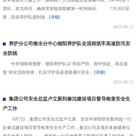
在常规值班力量之外，抽调精干人员组建应急保畅小队，24小时驻守
营区，枕戈待旦，确保突发险情能够第一时间响应。 7月28日深
夜，阳原养护队接到巡...
[详细]
2025-08-13
养护分公司衡水分中心饶阳养护队全流程筑牢高速防汛安
全防线
针对强降雨预警，饶阳养护队以“雨前严防、雨中快处、雨后速
复”的全流程举措，扎实守护高速道路通行安全。
[详细]
2025-08-13
集团公司安全总监卢立新到秦沈建设项目督导检查安全生
产工作
8月7日，集团公司安全总监卢立新、安全环保部部长甄伟超一行
赴秦沈建设项目督导检查安全生产工作，秦沈公司及项目各参建单位