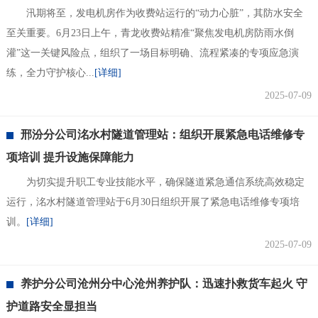
汛期将至，发电机房作为收费站运行的“动力心脏”，其防水安全
至关重要。6月23日上午，青龙收费站精准“聚焦发电机房防雨水倒
灌”这一关键风险点，组织了一场目标明确、流程紧凑的专项应急演
练，全力守护核心...
[详细]
2025-07-09
邢汾分公司洺水村隧道管理站：组织开展紧急电话维修专
项培训 提升设施保障能力
​为切实提升职工专业技能水平，确保隧道紧急通信系统高效稳定
运行，洺水村隧道管理站于6月30日组织开展了紧急电话维修专项培
训。
[详细]
2025-07-09
养护分公司沧州分中心沧州养护队：迅速扑救货车起火 守
护道路安全显担当