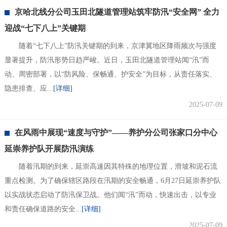
京哈北线分公司玉田北隧道管理站筑牢防汛“安全网” 全力
迎战“七下八上”关键期
随着“七下八上”防汛关键期的到来，京津冀地区降雨频次与强度
显著提升，防汛形势日趋严峻。近日，玉田北隧道管理站闻“汛”而
动、周密部署，以“防风险、保畅通、护安全”为目标，从责任落实、
隐患排查、应...
[详细]
2025-07-09
在风雨中展现“速度与守护”——养护分公司张家口分中心
延崇养护队开展防汛演练
随着汛期的到来，延崇高速因其特殊的地理位置，滑坡和泥石流
重点检测。为了确保辖区路段在汛期的安全畅通，6月27日延崇养护队
以实战状态启动了防汛保卫战。他们闻“汛”而动，快速出击，以专业
和责任确保道路的安全...
[详细]
2025-07-09