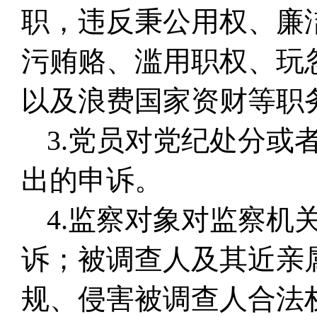
职，违反秉公用权、廉
污贿赂、滥用职权、玩
以及浪费国家资财等职
3.党员对党纪处分
出的申诉。
4.监察对象对监察机
诉；被调查人及其近亲
规、侵害被调查人合法