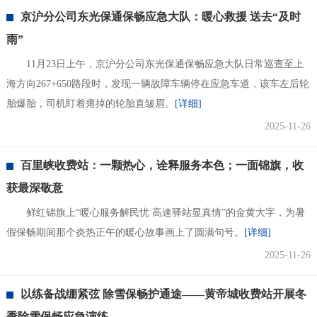
京沪分公司东光保通保畅应急大队：暖心救援 送去“及时
雨”
11月23日上午，京沪分公司东光保通保畅应急大队日常巡查至上
海方向267+650路段时，发现一辆故障车辆停在应急车道，该车左后轮
胎爆胎，司机盯着瘪掉的轮胎直皱眉。
[详细]
2025-11-26
百里峡收费站：一颗热心，诠释服务本色；一面锦旗，收
获最深敬意
鲜红锦旗上“暖心服务解民忧 高速驿站显真情”的金黄大字，为暑
假保畅期间那个炎热正午的暖心故事画上了圆满句号。
[详细]
2025-11-26
以练备战绷紧弦 除雪保畅护通途——黄帝城收费站开展冬
季除雪保畅应急演练