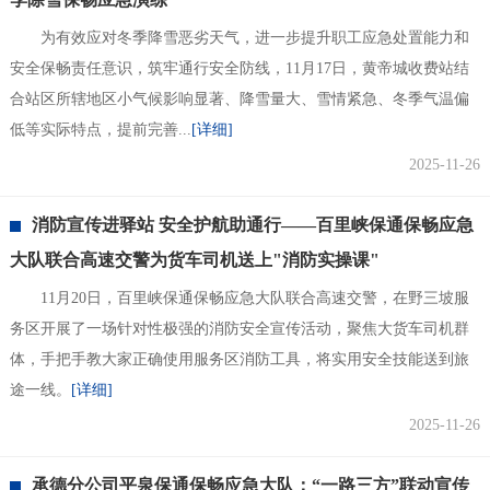
​为有效应对冬季降雪恶劣天气，进一步提升职工应急处置能力和
安全保畅责任意识，筑牢通行安全防线，11月17日，黄帝城收费站结
合站区所辖地区小气候影响显著、降雪量大、雪情紧急、冬季气温偏
低等实际特点，提前完善...
[详细]
2025-11-26
消防宣传进驿站 安全护航助通行——百里峡保通保畅应急
大队联合高速交警为货车司机送上"消防实操课"
11月20日，百里峡保通保畅应急大队联合高速交警，在野三坡服
务区开展了一场针对性极强的消防安全宣传活动，聚焦大货车司机群
体，手把手教大家正确使用服务区消防工具，将实用安全技能送到旅
途一线。
[详细]
2025-11-26
承德分公司平泉保通保畅应急大队：“一路三方”联动宣传