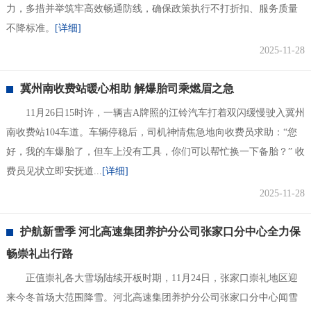
力，多措并举筑牢高效畅通防线，确保政策执行不打折扣、服务质量
不降标准。
[详细]
2025-11-28
冀州南收费站暖心相助 解爆胎司乘燃眉之急
11月26日15时许，一辆吉A牌照的江铃汽车打着双闪缓慢驶入冀州
南收费站104车道。车辆停稳后，司机神情焦急地向收费员求助：“您
好，我的车爆胎了，但车上没有工具，你们可以帮忙换一下备胎？” 收
费员见状立即安抚道...
[详细]
2025-11-28
护航新雪季 河北高速集团养护分公司张家口分中心全力保
畅崇礼出行路
正值崇礼各大雪场陆续开板时期，11月24日，张家口崇礼地区迎
来今冬首场大范围降雪。河北高速集团养护分公司张家口分中心闻雪