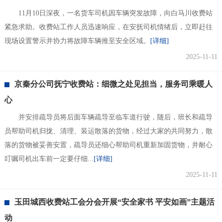
11月10日深夜，一名货车司机因车辆突发故障，向白马川收费站
紧急求助。收费站工作人员迅速响应，在安抚司机情绪后，立即赶往
现场设置警示并协力将故障车辆推至安全区域。
[详细]
2025-11-11
京秦分公司抚宁收费站：细微之处见担当，服务司乘暖人
心
并安排疏导员将后面车辆疏导至临车道行驶，随后，班长和疏导
员帮助司机归拢、清理、装运散落的货物，经过大家的共同努力，散
落的货物被妥善安置，疏导员还细心帮助司机重新加固货物，并耐心
叮嘱司机出车前一定要仔细...
[详细]
2025-11-11
玉田城西收费站工会分会开展“安全家书 平安如画”主题活
动