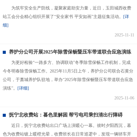
为筑牢安全生产防线，凝聚家庭助安力量，近日，玉田城西收费
站工会分会精心组织开展了“安全家书 平安如画”主题征集活动。
[详
细]
2025-11-11
养护分公司开展2025年除雪保畅暨压车带道联合应急演练
为更好检验“一路多方、协调联动”冬季除雪保畅工作机制，完成
今冬明春除雪保畅工作。2025年11月5日上午，养护分公司联合石黄分
公司，于藁城养护队驻地，举办“2025年除雪保畅暨压车带道联合应急
演练”。
[详细]
2025-11-06
抚宁北收费站：暮色里解困 帮亏电司乘扫清出行障碍
近日，抚宁北收费站出口广场上演暖心一幕。彼时夕阳西沉，暮
色为收费站镀上暖橙光晕，收费班长在日常巡逻中，发现一辆轿车开