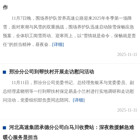
作
11月7日晚，围场养护队管养高速公路迎来2025年冬季第一场降
雪，面对寒潮与风雪的双重挑战，围场养护队迅速启动除雪保畅应急
预案，全体职工闻雪而动、迎寒而上，以“雪情就是命令，保畅就是责
任”的担当精神，昼夜奋...
[详细]
2025-11-11
邢汾分公司到帮扶村开展走访慰问活动
11月11日，邢汾分公司党委书记、总经理焦银禾与党委委员、副
总经理孟晓明等一行到帮扶村保定易县小兰村进行实地调研和走访慰
问活动，党委组织部负责同志陪同。
[详细]
2025-11-11
河北高速集团承德分公司白马川收费站：深夜救援解急难
暖心服务显担当