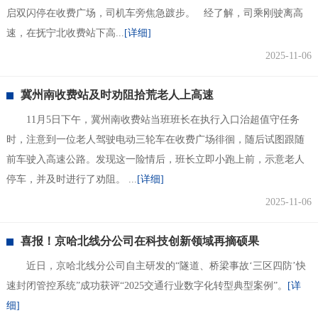
启双闪停在收费广场，司机车旁焦急踱步。 经了解，司乘刚驶离高
速，在抚宁北收费站下高...
[详细]
2025-11-06
冀州南收费站及时劝阻拾荒老人上高速
11月5日下午，冀州南收费站当班班长在执行入口治超值守任务
时，注意到一位老人驾驶电动三轮车在收费广场徘徊，随后试图跟随
前车驶入高速公路。发现这一险情后，班长立即小跑上前，示意老人
停车，并及时进行了劝阻。 ...
[详细]
2025-11-06
喜报！京哈北线分公司在科技创新领域再摘硕果
近日，京哈北线分公司自主研发的“隧道、桥梁事故‘三区四防’快
速封闭管控系统”成功获评“2025交通行业数字化转型典型案例”。
[详
细]