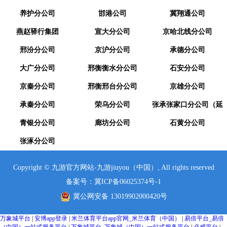
养护分公司
邯港公司
冀翔通公司
燕赵驿行集团
宣大分公司
京哈北线分公司
邢汾分公司
京沪分公司
承德分公司
大广分公司
邢衡衡水分公司
石安分公司
京秦分公司
邢衡邢台分公司
京雄分公司
承秦分公司
荣乌分公司
张承张家口分公司（延
青银分公司
廊坊分公司
崇分公司）
石黄分公司
张涿分公司
Copyright © 九游官方网站-九游jiuyou（中国）, All rights reserved
备案号：冀ICP备06025374号-1
冀公网安备 13019902000420号
万象城平台
|
安博app登录
|
米兰体育平台app官网_米兰体育（中国）
|
易倍平台_易倍
（中国）一站式服务平台
|
万象城平台_万象城（中国）一站式服务平台
|
必威平台
|