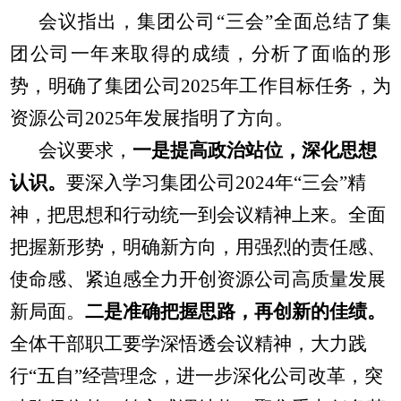
会议指出，集团公司“三会”全面总结了集
团公司一年来取得的成绩，分析了面临的形
势，明确了集团公司2025年工作目标任务，为
资源公司2025年发展指明了方向。
会议要求，
一是提高政治站位，深化思想
认识。
要深入学习集团公司2024年“三会”精
神，把思想和行动统一到会议精神上来。全面
把握新形势，明确新方向，用强烈的责任感、
使命感、紧迫感全力开创资源公司高质量发展
新局面。
二是准确把握思路，再创新的佳绩。
全体干部职工要学深悟透会议精神，大力践
行“五自”经营理念，进一步深化公司改革，突