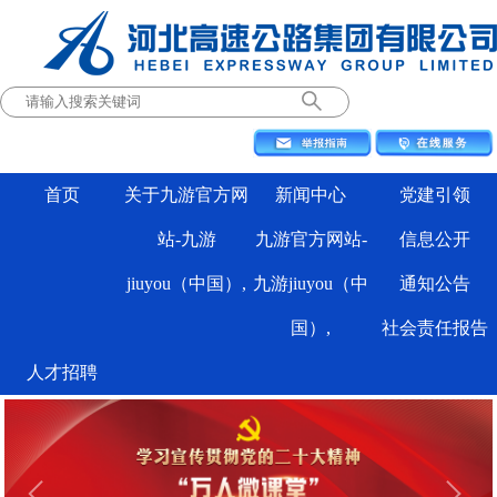
首页
关于九游官方网
新闻中心
党建引领
站-九游
九游官方网站-
信息公开
jiuyou（中国）,
九游jiuyou（中
通知公告
国）,
社会责任报告
人才招聘