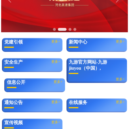
党建引领
更多+
新闻中心
更多+
安全生产
更多+
九游官方网站-九游
jiuyou（中国）,
更多+
信息公开
更多+
通知公告
更多+
在线服务
更多+
宣传视频
更多+